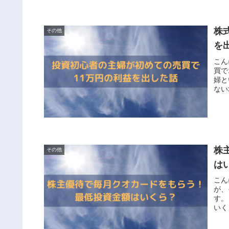
株
その他
を
こん
買で
婦と
ない
株
その他
は
こん
が、
す。
いく