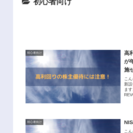
初心者向け
高利
初心者向け
が
施
こん
新設
ます
RE
N
初心者向け
こん