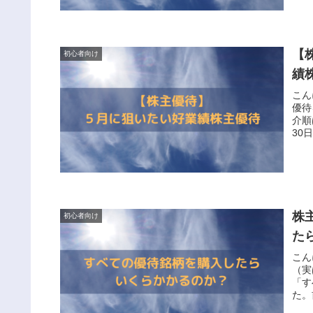
【
初心者向け
績
こん
優待
介順
30
株
初心者向け
た
こん
（実
「す
た。