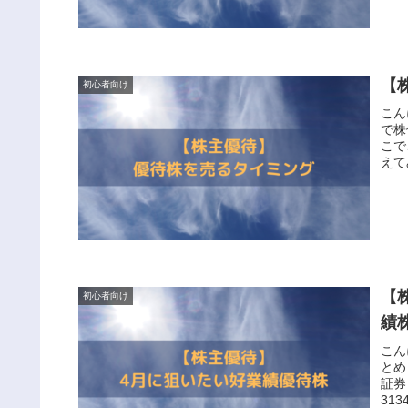
【
初心者向け
こん
で株
こで
えて
【
初心者向け
績
こん
とめ
証券
31