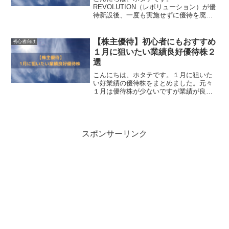
REVOLUTION（レボリューション）が優
待新設後、一度も実施せずに優待を廃止
したので記録として残しておきます。
REVOLUTION(レボリューション)の株主
優待の内容REVOLUTION(レボリューシ
【株主優待】初心者にもおすすめ
初心者向け
ョン)の株主...
１月に狙いたい業績良好優待株２
選
こんにちは、ホタテです。１月に狙いた
い好業績の優待株をまとめました。元々
１月は優待株が少ないですが業績が良好
な株というとかなり少なくなってしまい
ました。その分、権利落ちで株価は下が
りにくいと思いますので参考にしてみて
ください。１月のおすすめ...
スポンサーリンク