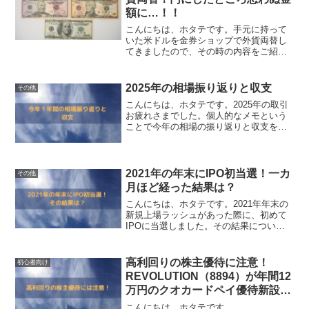
額に…！！
こんにちは、ホタテです。手元に持って
いた米ドルを金券ショップで外貨両替し
てきましたので、その時の内容をご紹介
します。アメリカ出張に行った際に余っ
た米ドル10年以上前になりますが会社に
入社して比較的すぐのタイミングで、１
2025年の相場振り返りと収支
その他
人でアメリカに行きアメ...
こんにちは、ホタテです。2025年の取引
お疲れさまでした。個人的なメモという
ことで今年の相場の振り返りと収支を整
理しようと思います2025年相場の振り返
り2025年の1年間の日経平均株価のチャー
トは下記でした。引用元：TradingView...
2021年の年末にIPO初当選！一カ
その他
月ほど経った結果は？
こんにちは、ホタテです。2021年年末の
新規上場ラッシュがあった際に、初めて
IPOに当選しました。その結果について
記載します。IPOで当選した銘柄と結果
は？IPOに当選した銘柄はニフティライ
フスタイル（4264）になります。ニフテ
高利回りの株主優待に注意！
初心者向け
ィライフス...
REVOLUTION（8894）が年間12
万円のクオカードペイ優待新設
後、一度も実施せずに廃止！！
こんにちは、ホタテです。