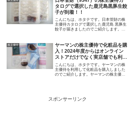
日本管財（9347）の株主優待カ
い...
タログで選択した鹿児島黒豚生餃
子が到着！！
こんにちは、ホタテです。日本管財の株
主優待カタログで選択した鹿児島 黒豚生
餃子が届きましたのでご紹介します。鹿
児島黒豚生餃子はこちら！日本管財の株
主優待カタログギフトで選択した鹿児島
黒豚生餃子です。こちらは3年以上保有が
ヤーマンの株主優待で化粧品を購
株主優待
必要な3,000円...
入！2024年度からはオンライン
ストアだけでなく実店舗でも利用
可能に！！
こんにちは、ホタテです。ヤーマンの株
主優待を利用して化粧品を購入しました
のでご紹介します。ヤーマンの株主優待
で購入した化粧品はこちら！今回購入し
た化粧品はこちらになります。オンリー
ミネラル クールコンフォートコフレ
7,600円プロ・業務用...
スポンサーリンク