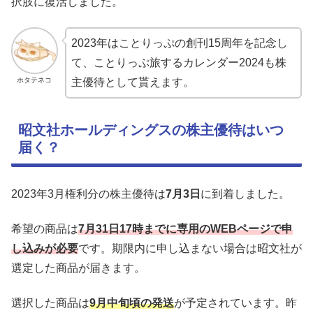
択肢に復活しました。
2023年はことりっぷの創刊15周年を記念し
て、ことりっぷ旅するカレンダー2024も株
ホタテネコ
主優待として貰えます。
昭文社ホールディングスの株主優待はいつ
届く？
2023年3月権利分の株主優待は
7月3日
に到着しました。
希望の商品は
7月31日17時までに専用のWEBページで申
し込みが必要
です。期限内に申し込まない場合は昭文社が
選定した商品が届きます。
選択した商品は
9月中旬頃の発送
が予定されています。昨