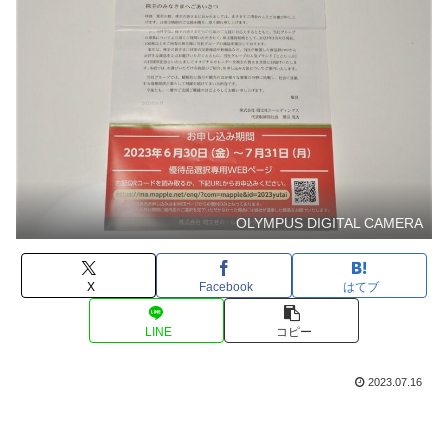
OLYMPUS DIGITAL CAMERA
X
Facebook
はてブ
LINE
コピー
2023.07.16