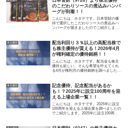
日本管財（9728）より株主優待
門書 onlineで利用...
のこだわりソースの煮込みハンバ
ーグが到着！！
こんにちは、ホタテです。日本管財の優
待で選択したこだわりソースの煮込みハ
ンバーグが届きましたのでご紹介しま
す。日本管財の優待のこだわりソースの
煮込みハンバーグ今回選択した優待品は
こだわりソースの煮込みハンバーグ120ｇ
配当利回り３％以上の高配当株で
株主優待
×4個です。6月28日...
も株主優待が貰える！2026年4月
が権利確定の優待銘柄！！
こんにちは、ホタテです。配当金も株主
優待も欲しい、そんな希望を叶えてくれ
る4月が権利月の優待銘柄を調べました。
配当利回り３%以上の4月優待銘柄配当利
回り３％以上の4月優待銘柄は7銘柄あり
ました。※株価は2026年4月3日時点コー
記念優待、記念配当があるか
株主優待
ド銘柄株価(...
も！？2025年に設立100周年を迎
える上場企業一覧！！
こんにちは、ホタテです。2025年に設立
100周年を迎える上場企業を調べましたの
でご紹介します。2025年に設立100周年
を迎える上場企業一覧設立○○周年や創業
○○周年、創立○○周年と違いがあります
が、ここでは設立100周年の銘柄を上げて
株主優待