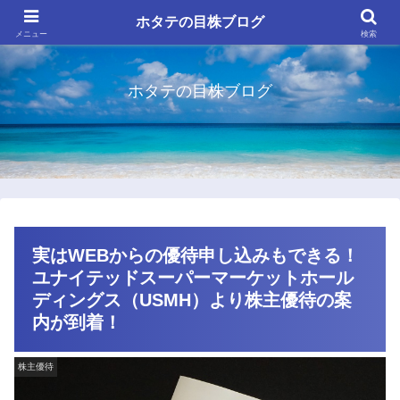
ホタテの目株ブログ
メニュー
検索
ホタテの目株ブログ
実はWEBからの優待申し込みもできる！
ユナイテッドスーパーマーケットホール
ディングス（USMH）より株主優待の案
内が到着！
株主優待