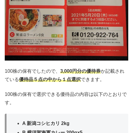
100株の保有でしたので、
3,000円分の優待券
か記載され
ている
優待品５点の中から１点選択
できます。
100株の保有で選択できる優待品の内容は以下のとおりで
す。
A 新潟コシヒカリ 2kg
B 横須賀海軍カレー 200g×5