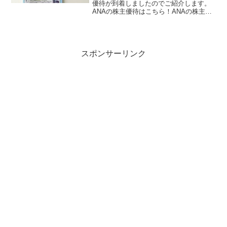
優待が到着しましたのでご紹介します。
ANAの株主優待はこちら！ANAの株主優
待はANA国内線の搭乗優待と各種優待サ
ービスです。株主優待は3月と9月の年2回
貰うことが出来ます。搭乗優待の株主優
待番号ご案内...
スポンサーリンク