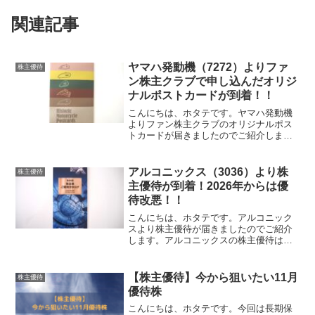
関連記事
ヤマハ発動機（7272）よりファ
株主優待
ン株主クラブで申し込んだオリジ
ナルポストカードが到着！！
こんにちは、ホタテです。ヤマハ発動機
よりファン株主クラブのオリジナルポス
トカードが届きましたのでご紹介しま
す。ヤマハ発動機より届いたポストカー
ドはこちら！ヤマハ発動機ファン株主ク
ラブのプレゼントで届いたのは、モータ
アルコニックス（3036）より株
株主優待
ーサイクルの燃料タンクをモ...
主優待が到着！2026年からは優
待改悪！！
こんにちは、ホタテです。アルコニック
スより株主優待が届きましたのでご紹介
します。アルコニックスの株主優待はこ
ちら！アルコニックスの株主優待はカタ
ログギフトです。保有株式数、保有期間
によりカタログギフトのコースが異なり
【株主優待】今から狙いたい11月
株主優待
選択できる点数も異なりま...
優待株
こんにちは、ホタテです。今回は長期保