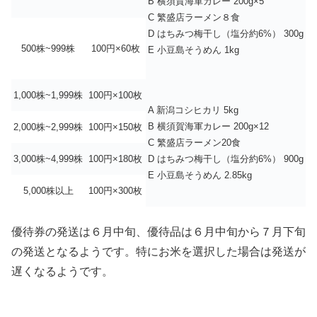
B 横須賀海軍カレー 200g×5
C 繁盛店ラーメン８食
D はちみつ梅干し（塩分約6%） 300g
500株~999株
100円×60枚
E 小豆島そうめん 1kg
1,000株~1,999株
100円×100枚
A 新潟コシヒカリ 5kg
B 横須賀海軍カレー 200g×12
2,000株~2,999株
100円×150枚
C 繁盛店ラーメン20食
3,000株~4,999株
100円×180枚
D はちみつ梅干し（塩分約6%） 900g
E 小豆島そうめん 2.85kg
5,000株以上
100円×300枚
優待券の発送は６月中旬、優待品は６月中旬から７月下旬
の発送となるようです。特にお米を選択した場合は発送が
遅くなるようです。