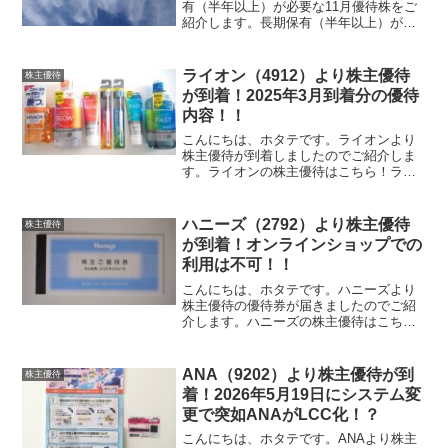
有（半年以上）が必要な11月優待株をご
紹介します。長期保有（半年以上）が必
要な11月優待株2809 キユーピー株式会
社キユーピー株式会社はマヨネーズ、ド
レッシング、パスタソース製造販売を行
ライオン（4912）より株主優待
株主優待
う企業です。自社...
が到着！2025年3月到着分の優待
内容！！
こんにちは、ホタテです。ライオンより
株主優待が到着しましたのでご紹介しま
す。ライオンの株主優待はこちら！ライ
オンの株主優待は自社商品の詰め合わせ
です。新商品ご紹介セットとなってお
り、新商品を中心とした自社製品が届き
ハニーズ（2792）より株主優待
株主優待
ます。2024年12月権利...
が到着！オンラインショップでの
利用は不可！！
こんにちは、ホタテです。ハニーズより
株主優待の優待券が届きましたのでご紹
介します。ハニーズの株主優待はこち
ら！ハニーズの株主優待は株主ご優待券
です。中はこのように、500円券の優待券
が綴られています。優待券の金額は保有
ANA（9202）より株主優待が到
株主優待
株式数に応じて、下記の...
着！2026年5月19日にシステム変
更で突如ANAがLCC化！？
こんにちは、ホタテです。ANAより株主