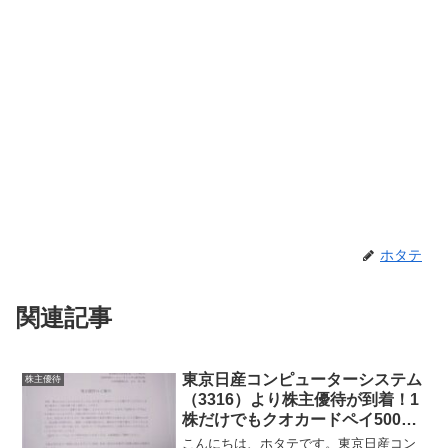
ホタテ
関連記事
東京日産コンピューターシステム
株主優待
（3316）より株主優待が到着！1
株だけでもクオカードペイ500円
分！！
こんにちは、ホタテです。東京日産コン