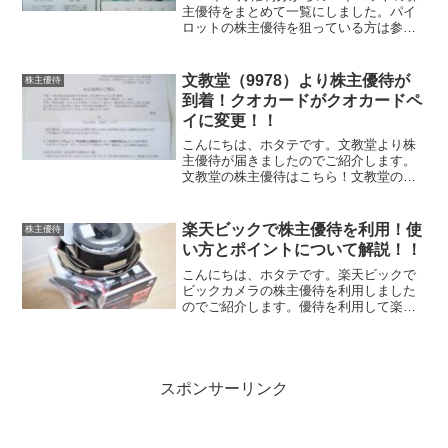
主優待をまとめて一覧にしました。パイ
ロットの株主優待を狙っている方は参考
にしてください。パイロットの株式情報
パイロットは筆記具や玩具、宝飾、セラ
ミックス製品の製造販売を行っている企
文教堂（9978）より株主優待が
株主優待
業です。※データは...
到着！クオカードがクオカードペ
イに変更！！
こんにちは、ホタテです。文教堂より株
主優待が届きましたのでご紹介します。
文教堂の株主優待はこちら！文教堂の株
主優待はQUOカードPayもしくは株主優
待店頭割引カードの選択制です。保有す
る株式数により、QUOカードPayの金
楽天ビックで株主優待を利用！使
株主優待
額、株主優待店頭割...
い方とポイントについて解説！！
こんにちは、ホタテです。楽天ビックで
ビックカメラの株主優待を利用しました
のでご紹介します。優待を利用して楽天
ビックで購入したものビックカメラの優
待を利用して楽天ビックで購入したもの
は、ティファールのフライパン6点セット
です。購入時（2022...
スポンサーリンク