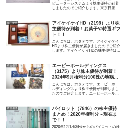
ピューターシステムより株主優待が到着
しましたのでご紹介します。東京日産コ
ンピューターシステムの株主優待はこち
ら！東京日産コンピューターシステムの
株主優待はクオカードペイ500円分です。
アイケイケイHD（2198）より株
株主優待
2021年まではカレ...
主優待が到着！お菓子や特選ギフ
ト！！
こんにちは、ホタテです。アイケイケイ
HDより株主優待が届きましたのでご紹介
します。アイケイケイHDの株主優待はこ
ちら！アイケイケイHDの株主優待は特選
お菓子、特選ギフト、レストランのお食
事代金優待券です。保有株式数に応じて
エーピーホールディングス
株主優待
以下の内容の優待が...
（3175）より株主優待が到着！
2024年9月権利分100株の地鶏づ
くし4点セット！！
こんにちは、ホタテです。エーピーホー
ルディングスより株主優待が到着しまし
たのでご紹介します。エーピーホールデ
ィングスの株主優待はこちら！エーピー
ホールディングスの株主優待は、対象店
舗で利用可能な電子チケット、または自
パイロット（7846）の株主優待
株主優待
社のギフト商品です。10...
まとめ！2020年権利分～現在ま
で！！
2020年12月権利分からのパイロットの株