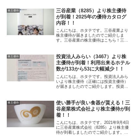
待カタログで選択した長野県産のシナノ
スイートです。シナノスイートはその名
三谷産業（8285）より株主優待
株主優待
の通り長野県で開発された...
が到着！2025年の優待カタログ
内容！！
こんにちは、ホタテです。三谷産業より
株主優待が届きましたのでご紹介しま
す。三谷産業の株主優待はこちら！三谷
産業の株主優待は関連会社であるニッコ
ー株式会社製の陶磁器製品からの選択と
なります。保有株式数に応じて、下記の
投資法人みらい（3467）より株
株主優待
金額相当の優待品を選択出来...
主優待が到着！利用出来るホテル
数が133から53に大幅減少！！
こんにちは、ホタテです。投資法人みら
いより株主優待（正確には投資主優待）
が届きましたのでご紹介します。投資法
人みらいの株主優待はこちら！投資法人
みらいの株主優待は対象ホテルの宿泊割
引です。本ブログでは便宜的に株主優待
使い勝手が良い食器が貰える！三
株主優待
と言う言葉も使用していま...
谷産業株式会社より株主優待が到
着！！
こんにちは、ホタテです。2021年9月4日
に三谷産業株式会社（8285）より株主優
待が到着しましたのでご紹介します。三
谷産業の株主優待はこちら！100株の保有