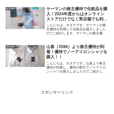
でしたので、株主優待は金沢和傘ボール
（11cm）になります。写真では大きさは
ヤーマンの株主優待で化粧品を購
株主優待
分かり...
入！2024年度からはオンライン
ストアだけでなく実店舗でも利用
可能に！！
こんにちは、ホタテです。ヤーマンの株
主優待を利用して化粧品を購入しました
のでご紹介します。ヤーマンの株主優待
で購入した化粧品はこちら！今回購入し
た化粧品はこちらになります。オンリー
ミネラル クールコンフォートコフレ
山喜（3598）より株主優待が到
株主優待
7,600円プロ・業務用...
着！優待でノーアイロンシャツを
購入！！
こんにちは、ホタテです。山喜より株主
優待が到着し、優待の割引でノーアイロ
ンシャツを購入しましたのでご紹介しま
す。山喜の株主優待はこちら！山喜の株
主優待はオーダーシャツ割引券と株主ご
優待券です。保有株式数に応じて優待
券、割引券の金額は以下のよ...
スポンサーリンク