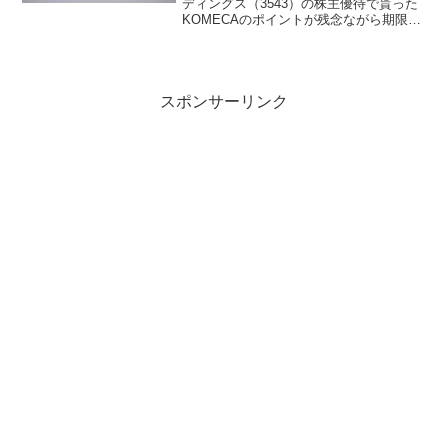
ディングス（3543）の株主優待で貰った
KOMECAのポイントが残念ながら期限切
れとなってしましました。KOMECAポイ
ントの有効期限切れそろそろ、昨年株主
優待で貰ったKOMECAポイントの有効期
限だなと...
スポンサーリンク