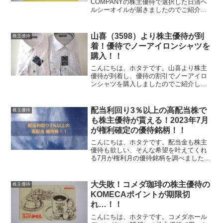
COMPANYの株主優待で選択した日清ヘ
ルシーオイルが届きましたのでご紹介し
ます。TAKARA＆COMPANYの株主優待
はこちら！TAKARA＆COMPANYの株主
優待で選択したのは日清ヘルシーオイル
山喜（3598）より株主優待が到
株主優待
で...
着！優待でノーアイロンシャツを
購入！！
こんにちは、ホタテです。山喜より株主
優待が到着し、優待の割引でノーアイロ
ンシャツを購入しましたのでご紹介しま
す。山喜の株主優待はこちら！山喜の株
主優待はオーダーシャツ割引券と株主ご
優待券です。保有株式数に応じて優待
配当利回り3％以上の高配当株で
株主優待
券、割引券の金額は以下のよ...
も株主優待が貰える！2023年7月
が権利確定の優待銘柄！！
こんにちは、ホタテです。配当金も株主
優待も欲しい、そんな希望を叶えてくれ
る7月が権利月の優待銘柄を調べました。
配当利回り3%以上の7月優待銘柄配当利
回り3％以上の7月優待銘柄は5銘柄ありま
した。※株価は2023年6月16日時点コー
大失敗！コメダ珈琲の株主優待の
株主優待
ド銘柄株価...
KOMECAポイントが期限切
れ…！！
こんにちは、ホタテです。コメダホール