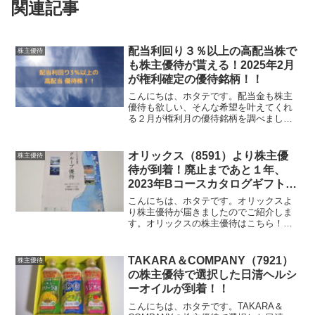
関連記事
配当利回り３％以上の高配当株で
株主優待
も株主優待が貰える！2025年2月
が権利確定の優待銘柄！！
こんにちは、ホタテです。配当金も株主
優待も欲しい、そんな希望を叶えてくれ
る２月が権利月の優待銘柄を調べまし
た。配当利回り3%以上の2月優待銘柄配
当利回り3％以上の2月優待銘柄は以下の
21銘柄ありました。※株価は2025年1月
オリックス（8591）より株主優
株主優待
31日時点コード...
待が到着！廃止まであと１年、
2023年Bコースカタログギフト内
容！！
こんにちは、ホタテです。オリックスよ
り株主優待が届きましたのでご紹介しま
す。オリックスの株主優待はこちら！オ
リックスの株主優待は、ふるさと優待カ
タログと株主カードです。ふるさと優待
カタログは保有期間に応じて下記のコー
TAKARA＆COMPANY（7921）
株主優待
スになります。保有期間優...
の株主優待で選択した日清ヘルシ
ーオイルが到着！！
こんにちは、ホタテです。TAKARA＆