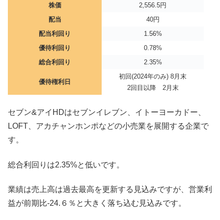
株価
2,556.5円
配当
40円
配当利回り
1.56%
優待利回り
0.78%
総合利回り
2.35%
初回(2024年のみ) 8月末
優待権利日
2回目以降 2月末
セブン&アイHDはセブンイレブン、イトーヨーカドー、
LOFT、アカチャンホンポなどの小売業を展開する企業で
す。
総合利回りは2.35%と低いです。
業績は売上高は過去最高を更新する見込みですが、営業利
益が前期比-24.６％と大きく落ち込む見込みです。