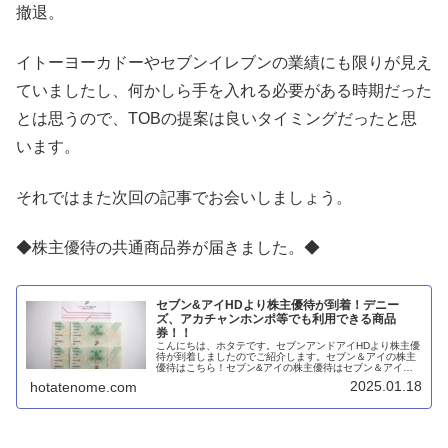
撤退。
イトーヨーカドーやセブンイレブンの業績にも限りが見え
ていましたし、何かしら手を入れる必要がある時期だった
とは思うので、TOBの提案は良いタイミングだったと思
います。
それではまた次回の記事でお会いしましょう。
◆株主優待の共通商品券が届きました。◆
セブン&アイHDより株主優待が到着！デニー
ズ、アカチャンホンポ等でも利用できる商品
券！！
こんにちは、ホタテです。セブンアンドアイHDより株主優
待が到着しましたのでご紹介します。セブン＆アイの株主
優待はこちら！セブン&アイの株主優待はセブン＆アイ共
通商品券もしくは寄付です。保有株式数、保有期間に応じ
2025.01.18
hotatenome.com
て以下の金額相当の優待を貰うこ...