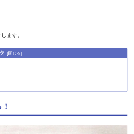
介します。
次
ら！