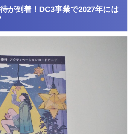
待が到着！DC3事業で2027年には
？