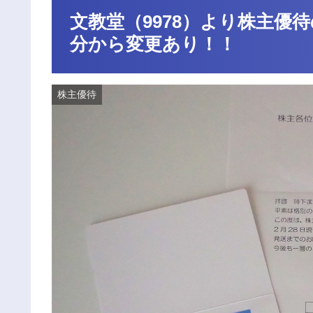
文教堂（9978）より株主優待
分から変更あり！！
株主優待